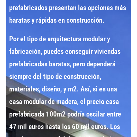
prefabricados
presentan las opciones más
baratas y rápidas en construcción.
Por el tipo de
arquitectura modular y
fabricación
, puedes conseguir
viviendas
prefabricadas baratas
, pero dependerá
siempre del tipo de construcción,
materiales, diseño, y m2. Así, si es una
casa modular de madera
, el
precio casa
prefabricada 100m2
podría oscilar entre
47 mil euros hasta los 60 mil euros
. Los