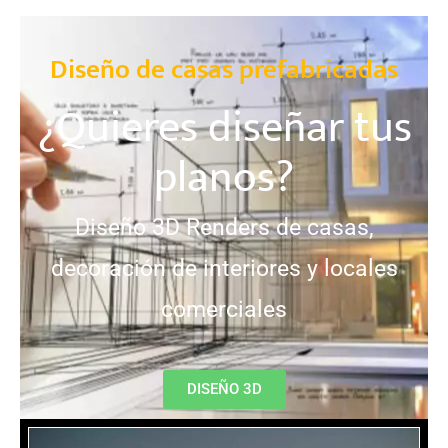
Diseño de casas prefabricadas
¿Quieres diseñar tus
planos?
Diseño 3D Renders de casas,
decoración de interiores y locales
comerciales
DISEÑO 3D