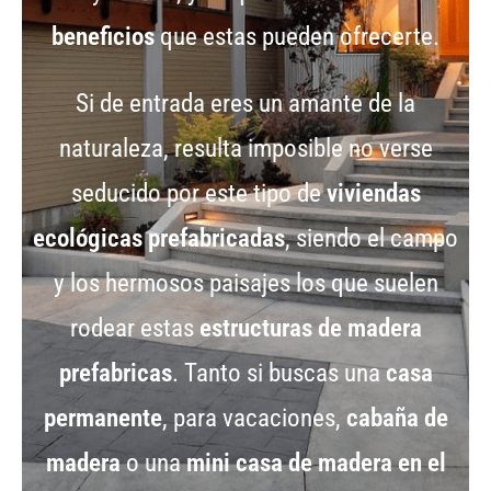
beneficios
que estas pueden ofrecerte.
Si de entrada eres un amante de la
naturaleza, resulta imposible no verse
seducido por este tipo de
viviendas
ecológicas prefabricadas
, siendo el campo
y los hermosos paisajes los que suelen
rodear estas
estructuras de madera
prefabricas
. Tanto si buscas una
casa
permanente
, para vacaciones,
cabaña de
madera
o una
mini casa de madera en el