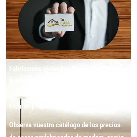
Fabricamos
viviendas de madera precios y
modelos:
Los
módulos prefabricados de
madera
presentan las opciones más
baratas y rápidas en construcción.
Observa nuestro catálogo de los
precios