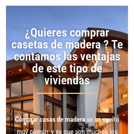
¿Quieres comprar
casetas de madera ? Te
contamos las ventajas
de este tipo de
viviendas
Comprar casas de madera
se ha vuelto
muy común, y es que son muchos los