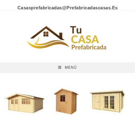
Casasprefabricadas@prefabricadascasas.es
MENÚ