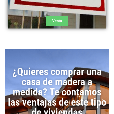
Venta
¿Quieres comprar una
casa de madera a
medida? Te contamos
las ventajas de este tipo
de viviendas