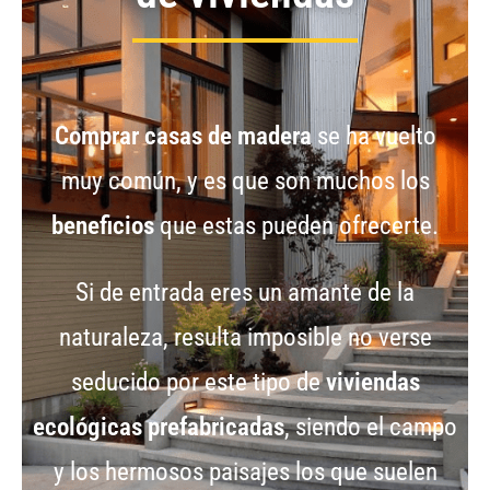
Comprar casas de madera
se ha vuelto
muy común, y es que son muchos los
beneficios
que estas pueden ofrecerte.
Si de entrada eres un amante de la
naturaleza, resulta imposible no verse
seducido por este tipo de
viviendas
ecológicas prefabricadas
, siendo el campo
y los hermosos paisajes los que suelen