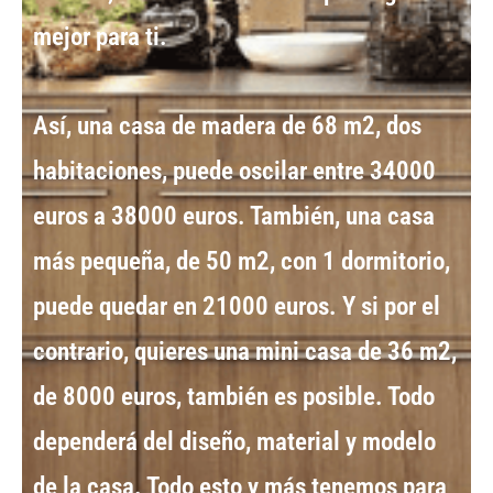
mejor para ti.
Así, una
casa de madera de 68 m2
, dos
habitaciones, puede oscilar entre
34000
euros a 38000 euros
. También, una
casa
más pequeña, de 50 m2
, con 1 dormitorio,
puede quedar en
21000 euros
. Y si por el
contrario, quieres una
mini casa de 36 m2
,
de
8000 euros
, también es posible. Todo
dependerá del diseño, material y
modelo
de la casa
. Todo esto y más tenemos para