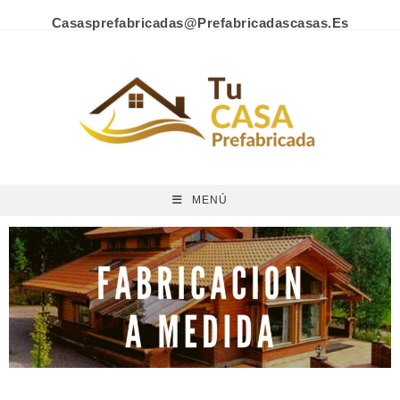
Casasprefabricadas@prefabricadascasas.es
MENÚ