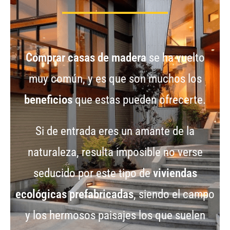
Comprar casas de madera
se ha vuelto
muy común, y es que son muchos los
beneficios
que estas pueden ofrecerte.
Si de entrada eres un amante de la
naturaleza, resulta imposible no verse
seducido por este tipo de
viviendas
ecológicas prefabricadas
, siendo el campo
y los hermosos paisajes los que suelen