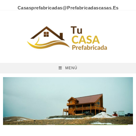
Casasprefabricadas@prefabricadascasas.es
MENÚ