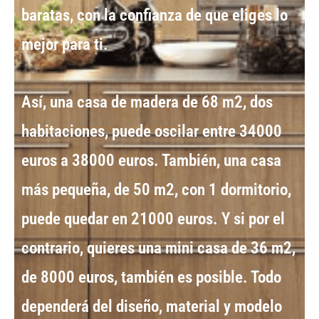
baratas
, con la confianza de que eliges lo
mejor para ti.
Así, una
casa de madera de 68 m2
, dos
habitaciones, puede oscilar entre
34000
euros a 38000 euros
. También, una
casa
más pequeña, de 50 m2
, con 1 dormitorio,
puede quedar en
21000 euros
. Y si por el
contrario, quieres una
mini casa de 36 m2
,
de
8000 euros
, también es posible. Todo
dependerá del diseño, material y
modelo