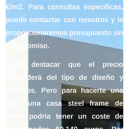
€/m2
. Para consultas específicas,
puede contactar con nosotros y le
proporcionaremos presupuesto sin
compromiso.
Cabe destacar que el
precio
dependerá del tipo de diseño y
modelos. Pero para hacerte una
idea, una
casa steel frame de
62m2
podría tener un
coste de