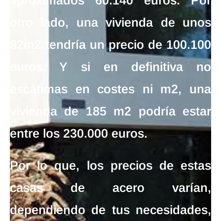
aproximados 60.140 euros
. Por
otro lado, una
vivienda de unos
82m2 tendría un precio de 100.100
euros
. Y si en definitiva no
escatimas en costes ni m2, una
vivienda de 185 m2 podría estar
entre los 230.000 euros.
Por lo que, los
precios de estas
casas de acero
varían,
dependiendo de tus necesidades,