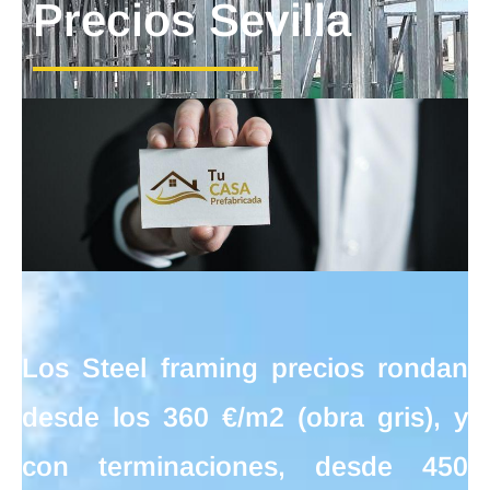
Precios Sevilla
Los
Steel framing precios
rondan
desde los
360 €/m2
(obra gris), y
con terminaciones, desde
450