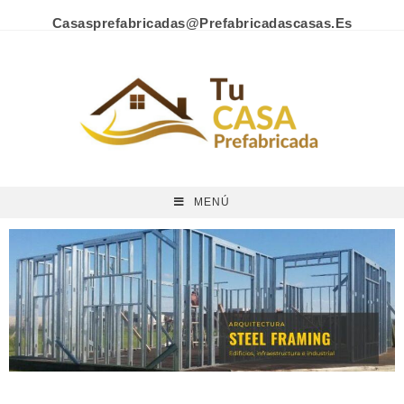
Casasprefabricadas@prefabricadascasas.es
MENÚ