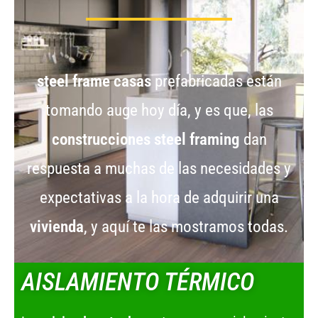
steel frame casas
prefabricadas están
tomando auge hoy día, y es que, las
construcciones steel framing
dan
respuesta a muchas de las necesidades y
expectativas a la hora de adquirir una
vivienda
, y aquí te las mostramos todas.
AISLAMIENTO TÉRMICO