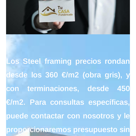
Los
Steel framing precios
rondan
desde los
360 €/m2
(obra gris), y
con terminaciones, desde
450
€/m2
. Para consultas específicas,
puede contactar con nosotros y le
proporcionaremos presupuesto sin