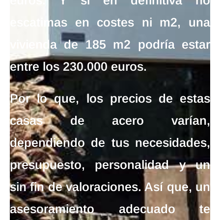
euros
. Y si en definitiva no
escatimas en costes ni m2, una
vivienda de 185 m2 podría estar
entre los 230.000 euros.
Por lo que, los
precios de estas
casas de acero
varían,
dependiendo de tus necesidades,
presupuesto, personalidad y un
sin fin de valoraciones. Así que, un
asesoramiento adecuado te