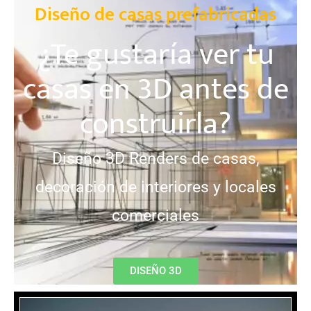
Diseño de casas prefabricadas
¿Te gustaría ver tu
casas en 3D antes de
construirla?
Diseño 3D Renders de casas,
decoración de interiores y locales
comerciales
DISEÑO 3D