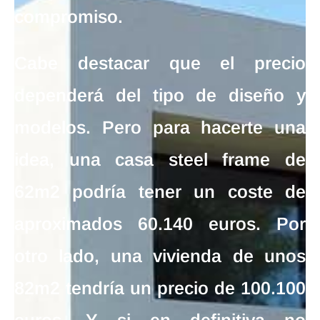
compromiso.
Cabe destacar que el
precio
dependerá del tipo de diseño y
modelos. Pero para hacerte una
idea, una
casa steel frame de
62m2
podría tener un
coste de
aproximados 60.140 euros
. Por
otro lado, una
vivienda de unos
82m2 tendría un precio de 100.100