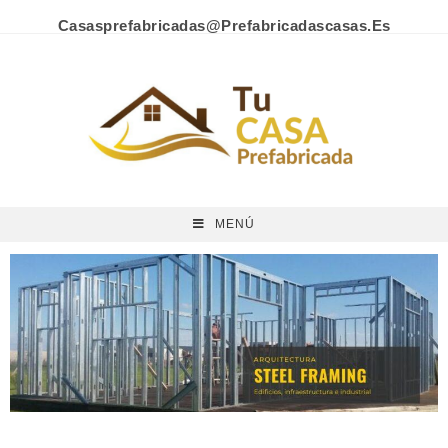
Casasprefabricadas@prefabricadascasas.es
MENÚ