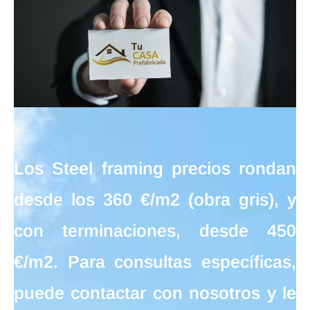
Los
Steel framing precios
rondan
desde los
360 €/m2
(obra gris), y
con terminaciones, desde
450
€/m2
. Para consultas específicas,
puede contactar con nosotros y le