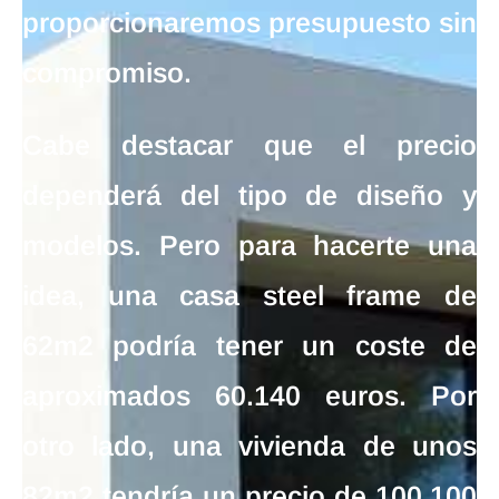
proporcionaremos presupuesto sin
compromiso.
Cabe destacar que el
precio
dependerá del tipo de diseño y
modelos. Pero para hacerte una
idea, una
casa steel frame de
62m2
podría tener un
coste de
aproximados 60.140 euros
. Por
otro lado, una
vivienda de unos
82m2 tendría un precio de 100.100