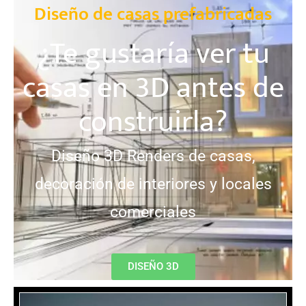
Diseño de casas prefabricadas
¿Te gustaría ver tu
casas en 3D antes de
construirla?
Diseño 3D Renders de casas,
decoración de interiores y locales
comerciales
DISEÑO 3D