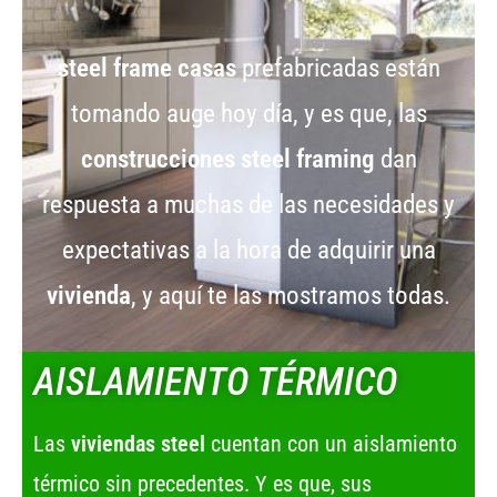
steel frame casas
prefabricadas están
tomando auge hoy día, y es que, las
construcciones steel framing
dan
respuesta a muchas de las necesidades y
expectativas a la hora de adquirir una
vivienda
, y aquí te las mostramos todas.
AISLAMIENTO TÉRMICO
Las
viviendas steel
cuentan con un aislamiento
térmico sin precedentes. Y es que, sus