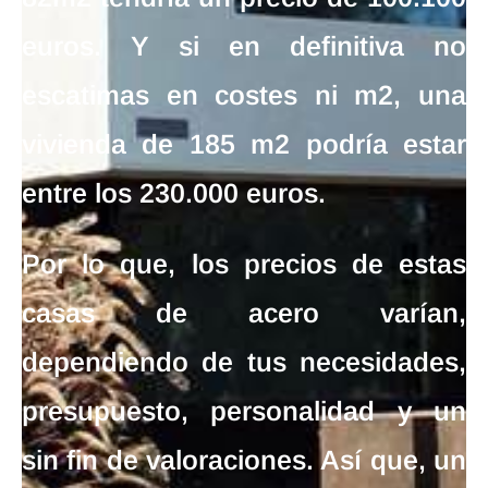
euros
. Y si en definitiva no
escatimas en costes ni m2, una
vivienda de 185 m2 podría estar
entre los 230.000 euros.
Por lo que, los
precios de estas
casas de acero
varían,
dependiendo de tus necesidades,
presupuesto, personalidad y un
sin fin de valoraciones. Así que, un