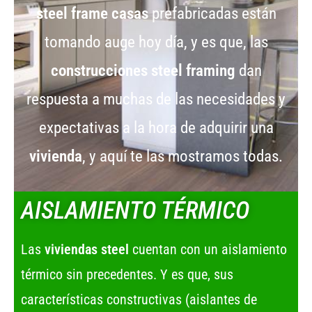
steel frame casas
prefabricadas están
tomando auge hoy día, y es que, las
construcciones steel framing
dan
respuesta a muchas de las necesidades y
expectativas a la hora de adquirir una
vivienda
, y aquí te las mostramos todas.
AISLAMIENTO TÉRMICO
Las
viviendas steel
cuentan con un aislamiento
térmico sin precedentes. Y es que, sus
características constructivas (aislantes de