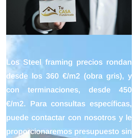
Los
Steel framing precios
rondan
desde los
360 €/m2
(obra gris), y
con terminaciones, desde
450
€/m2
. Para consultas específicas,
puede contactar con nosotros y le
proporcionaremos presupuesto sin