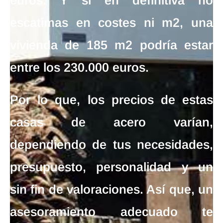
euros
. Y si en definitiva no
escatimas en costes ni m2, una
vivienda de 185 m2 podría estar
entre los 230.000 euros.
Por lo que, los
precios de estas
casas de acero
varían,
dependiendo de tus necesidades,
presupuesto, personalidad y un
sin fin de valoraciones. Así que, un
asesoramiento adecuado te