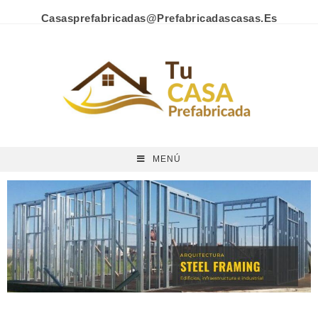
Casasprefabricadas@prefabricadascasas.es
MENÚ