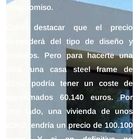
compromiso.
Cabe destacar que el
precio
dependerá del tipo de diseño y
modelos. Pero para hacerte una
idea, una
casa steel frame de
62m2
podría tener un
coste de
aproximados 60.140 euros
. Por
otro lado, una
vivienda de unos
82m2 tendría un precio de 100.100