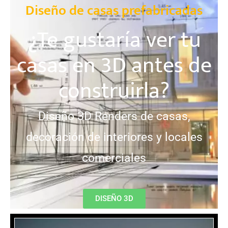
Diseño de casas prefabricadas
¿Te gustaría ver tu
casas en 3D antes de
construirla?
Diseño 3D Renders de casas,
decoración de interiores y locales
comerciales
DISEÑO 3D