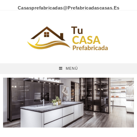
Casasprefabricadas@prefabricadascasas.es
MENÚ