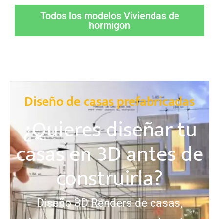
Todos los modelos Viviendas de
hormigon
Diseño de casas prefabricadas
¿Quieres diseñar tu
casas en 3D antes de
construirla?
Diseño 3D Renders de casas,